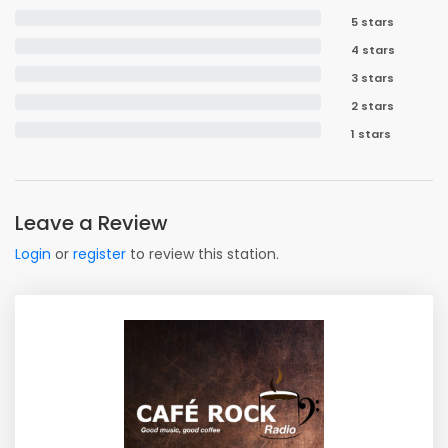
5 stars
4 stars
3 stars
2 stars
1 stars
Leave a Review
Login
or
register
to review this station.