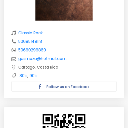
Classic Rock
50685149118
50660296860
gusmozu@hotmail.com
Cartago, Costa Rica
80's
,
90's
Follow us on Facebook