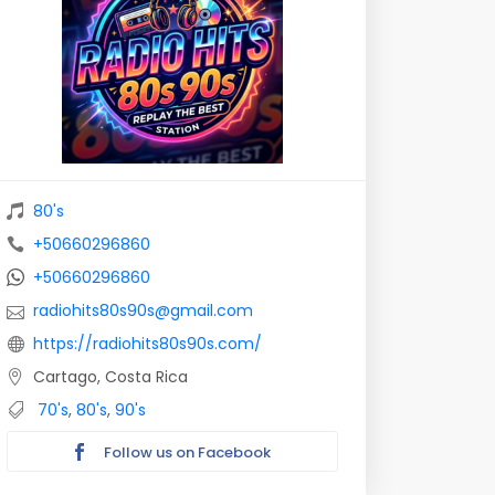
80's
+50660296860
+50660296860
radiohits80s90s@gmail.com
https://radiohits80s90s.com/
Cartago, Costa Rica
70's
,
80's
,
90's
Follow us on Facebook