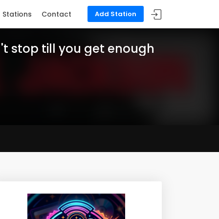
Stations
Contact
Add Station
t stop till you get enough