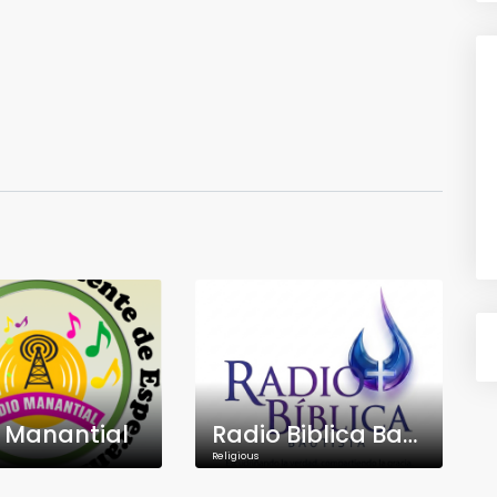
 Manantial
Radio Biblica Bautista
Religious